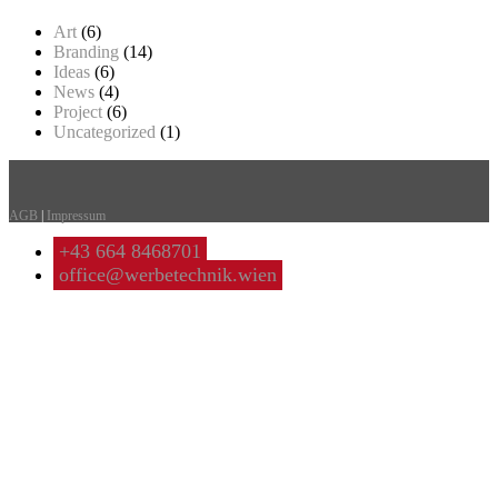
Art
(6)
Branding
(14)
Ideas
(6)
News
(4)
Project
(6)
Uncategorized
(1)
AGB
|
Impressum
+43 664 8468701
office@werbetechnik.wien