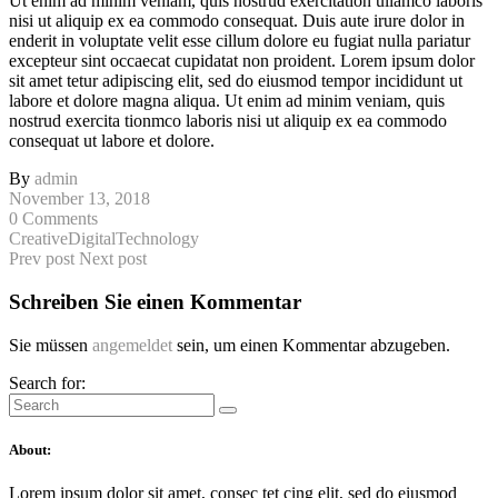
Ut enim ad minim veniam, quis nostrud exercitation ullamco laboris
nisi ut aliquip ex ea commodo consequat. Duis aute irure dolor in
enderit in voluptate velit esse cillum dolore eu fugiat nulla pariatur
excepteur sint occaecat cupidatat non proident. Lorem ipsum dolor
sit amet tetur adipiscing elit, sed do eiusmod tempor incididunt ut
labore et dolore magna aliqua. Ut enim ad minim veniam, quis
nostrud exercita tionmco laboris nisi ut aliquip ex ea commodo
consequat ut labore et dolore.
By
admin
November 13, 2018
0 Comments
Creative
Digital
Technology
Prev post
Next post
Schreiben Sie einen Kommentar
Sie müssen
angemeldet
sein, um einen Kommentar abzugeben.
Search for:
About:
Lorem ipsum dolor sit amet, consec tet cing elit, sed do eiusmod