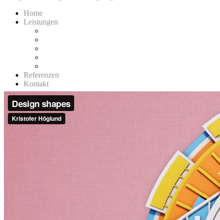
Home
Leistungen
Folierung
Leuchtwerbung
Schilder
Innenwerbung
Außenwerbung
Referenzen
Kontakt