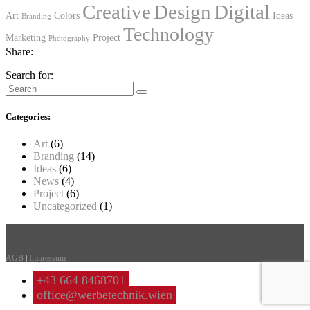
Creative
Design
Digital
Art
Colors
Ideas
Branding
Technology
Marketing
Project
Photography
Share:
Search for:
Categories:
Art
(6)
Branding
(14)
Ideas
(6)
News
(4)
Project
(6)
Uncategorized
(1)
AGB
|
Impressum
+43 664 8468701
office@werbetechnik.wien